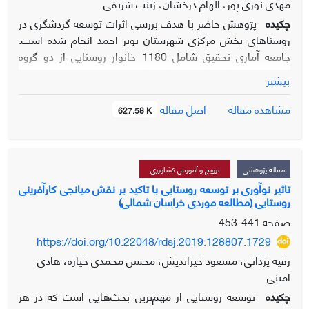
مهدی نوری پور، الهام درخشان، زینب شریفی
چکیده
پژوهش حاضر با هدف بررسی اثرات توسعه گردشگری در
روستاهای بخش مرکزی شهرستان بویر احمد انجام شده است.
جامعه آماری تحقیق شامل 1180 خانوار روستایی از دو گروه
روستاهای غیرگردشگرپذیر و گردشگرپذیر بوده است که با توجه به
بیشتر
جدول نمونه­گیری کرجسی و مورگان 298 خانوار روستایی به
عنوان نمونه تعیین شد. نمونه­ها با روش نمونه­گیری تصادفی
اصل مقاله
مشاهده مقاله
627.58 K
طبقه‌ای با انتساب متناسب انتخاب شدند. ابزار جمع‌آوری داده‌ها
پرسشنامه محقق ساخته بود که روایی آن توسط متخصصان و
پایایی آن با محاسبه آلفای کرونباخ تأیید شد. نتایج مقایسه
وضعیت پنج سال پیش (قبل از رونق گردشگری) دو گروه روستاها
مقاله پژوهشی
ترویج و آموزش کشاورزی
نشان داد در مؤلفه­های سرمایه اجتماعی، توجه به آداب و رسوم
تاثیر نوآوری بر توسعه روستایی با تاکید بر نقش میانجی کارآفرینی
روستایی (مطالعه موردی خراسان شمالی)
محلی، تمایل به زندگی در روستا، اشتغال و آگاهی زیست محیطی
بین دو گروه روستاهای غیرگردشگرپذیر و گردشگرپذیر تفاوت
صفحه
441-453
معنی‌داری وجود دارد، به‌طوری‌که در روستاهای گردشگر پذیر این
https://doi.org/10.22048/rdsj.2019.128807.1729
مؤلفه­ها از میانگین بالاتری برخوردار بوده است. هم‌چنین نتایج
رقیه یزدانی، مسعود خیراندیش، محسن محمدی خیاره، هادی
مقایسه وضعیت فعلی دو گروه روستاها نشان داد تنها در
امینی
مؤلفه‌های تخلف‌های اجتماعی و آگاهی زیست محیطی بین دو
چکیده
توسعه روستایی از مهم‌ترین بحث‌هایی است که در هر
گروه روستاهای غیرگردشگرپذیر و گردشگرپذیر تفاوت معنی‌داری