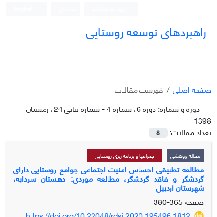
ورود به سامانه
ثبت نام
English
راهبردهای توسعه روستایی
صفحه اصلی
فهرست مقالات
دوره و شماره:
دوره 6، شماره 4 - شماره پیاپی 24، زمستان
1398
تعداد مقالات:
8
مقاله پژوهشی
جغرافیا و برنامه ریزی روستایی
مطالعه تطبیقی احساس امنیت اجتماعی جوامع روستایی دارای
گردشگر و فاقد گردشگر، مطالعه موردی: دهستان سردابه،
شهرستان اردبیل
صفحه
365-380
https://doi.org/10.22048/rdsj.2020.195496.1812