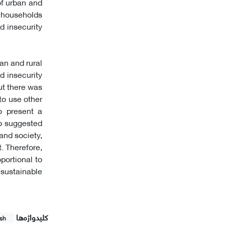
of urban and
y households
d insecurity
ban and rural
d insecurity
ut there was
to use other
o present a
so suggested
and society,
. Therefore,
portional to
 sustainable
کلیدواژه‌ها
ish