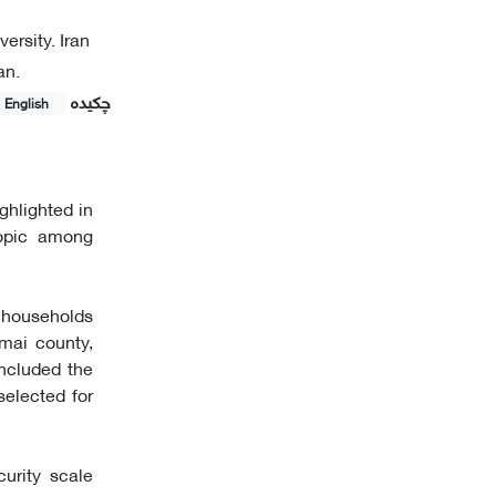
ersity. Iran
an.
چکیده
English
ghlighted in
topic among
l households
mai county,
included the
elected for
urity scale