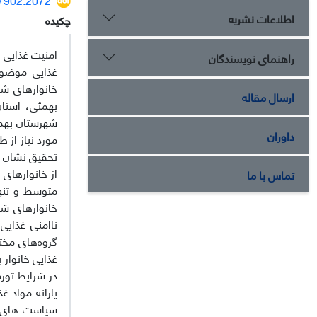
اطلاعات نشریه
چکیده
امنیت غذایی ا
راهنمای نویسندگان
غذایی موضوع
خانوارهای شه
ارسال مقاله
بهمئی، استا
داوران
تماس با ما
خانوارهای شه
ناامنی غذایی
گروه‌های مخت
غذایی خانوار 
در شرایط تور
یارانه مواد غ
سیاست های حم