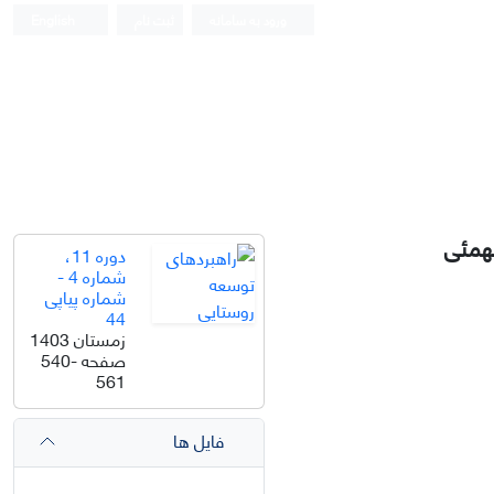
ورود به سامانه
ثبت نام
English
بهمئی
دوره 11،
شماره 4 -
شماره پیاپی
44
زمستان 1403
صفحه
540-
561
فایل ها