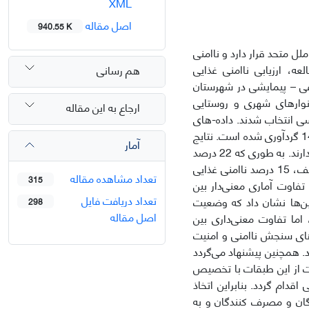
XML
اصل مقاله
940.55 K
ل متحد قرار دارد و ناامنی
 ارزیابی ناامنی غذایی
هم رسانی
فی – پیمایشی در شهرستان
نوارهای شهری و روستایی
ارجاع به این مقاله
 برای بررسی انتخاب شدند. داده-های
مورد نیاز از طریق پرسشنامه استاندارد مقیاس ناامنی غذایی خانوار (HFIAS)در سال 1401 گردآوری شده است. نتایج
آمار
تحقیق نشان داد اکثریت خانوارهای شهری و روستایی در وضعیت نسبتا امن غذایی قرار دارند. به طوری که 22 درصد
از خانوارهای مورد مطالعه در وضعیت امن غذایی، 5/58 درصد دچار ناامنی غذایی ضعیف، 15 درصد ناامنی غذایی
تعداد مشاهده مقاله
315
ی از تفاوت آماری معنی‌دار بین
تعداد دریافت فایل
ین‌ها نشان داد که وضعیت
298
اصل مقاله
اما تفاوت معنی‌داری بین
های سنجش ناامنی و امنیت
ود. همچنین پیشنهاد می‌گردد
ت از این طبقات با تخصیص
قدام گردد. بنابراین اتخاذ
گان و مصرف کنندگان و به