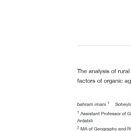
The analysis of rura
factors of organic ag
1
bahram imani
Soheyl
1
Assistant Professor of G
Ardabili
2
MA of Geography and Rura