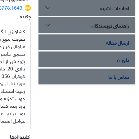
80778.1643
اطلاعات نشریه
چکیده
راهنمای نویسندگان
کشاورزی ارگ
تقویت تنوع ز
ارسال مقاله
فراوانی قرار د
تحقیق حاضر ار
داوران
ک
تماس با ما
مورد نیاز از 
بازدارنده کشا
بود. در بین ع
عوامل اقتصادی
کلیدواژه‌ها