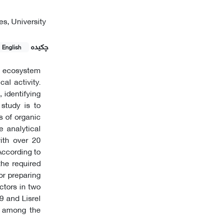
s, University
چکیده
English
o ecosystem
al activity.
 identifying
 study is to
s of organic
e analytical
with over 20
 According to
the required
or preparing
ctors in two
9 and Lisrel
, among the