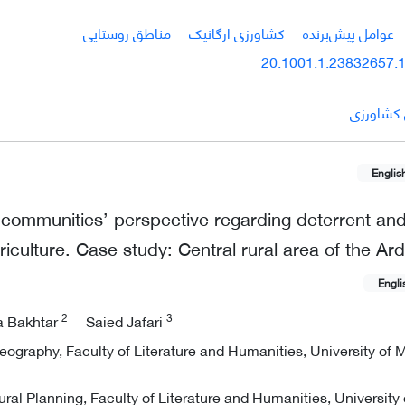
عوامل پیش‌برنده
کشاورزی ارگانیک
مناطق روستایی
20.1001.1.23832657.1
 کشاورزی
Englis
l communities’ perspective regarding deterrent an
riculture. Case study: Central rural area of the Ar
Engli
2
3
a Bakhtar
Saied Jafari
eography, Faculty of Literature and Humanities, University o
l Planning, Faculty of Literature and Humanities, University 