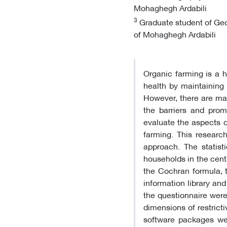
Mohaghegh Ardabili
3
Graduate student of Geog
of Mohaghegh Ardabili
Organic farming is a
health by maintaining 
However, there are man
the barriers and promo
evaluate the aspects o
farming. This research
approach. The statist
households in the centr
the Cochran formula, t
information library an
the questionnaire wer
dimensions of restrict
software packages wer