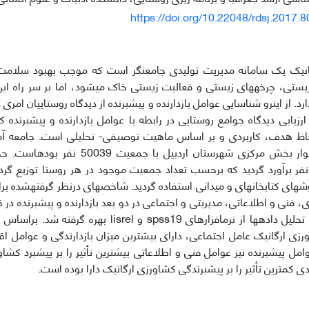
https://doi.org/10.22048/rdsj.2017.
انیک یک سامانه مدیریت تولیدی جامع­نگر است که موجب بهبود سلامت
یستی، چرخه­های زیستی و فعالیت زیستی خاک می­شود، اما بر سر راه ای
ارد. از این­رو شناسایی عوامل بازدارنده و پیش­برنده از دیدگاه روستاییان ا
زیابی دیدگاه جوامع روستایی در رابطه با عوامل بازدارنده و پیش­برنده
بالای 20 خانوار بخش مرکزی شهرستان اردبی
وکران 356 نفر برآورد گردید که برحسب تعداد جمعیت موجود در هر روستا توزیع 
روش­های کتابخانه­ای و میدانی استفاده گردید. شاخص­های درنظر گرفته­شده ب
جهت تجزیه و تحلیل داده­ها از نرم­افزارهای spss19 و l
ورزی ارگانیک عامل اجتماعی، دارای بیش­ترین میزان بازدارندگی و عوامل اق
وامل پیش­برنده نیز عوامل فنی و اطلاعاتی بیش­ترین تأثیر را بر پیش­برد ک
 کم­ترین تأثیر را بر پیش­برندگی کشاورزی ارگانیک دارا بوده است.