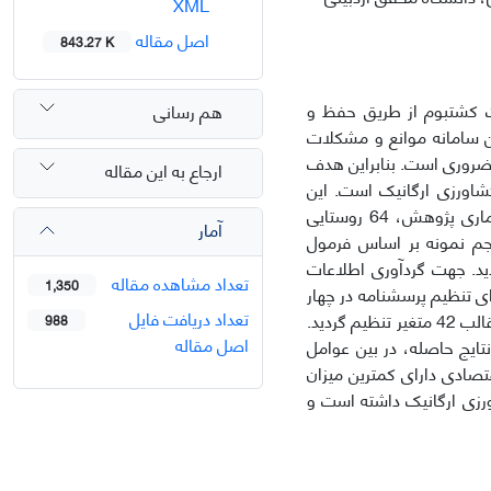
XML
اصل مقاله
843.27 K
 کشت­بوم از طریق حفظ و
هم رسانی
ن سامانه موانع و مشکلات
مری ضروری است. بنابراین هدف
ارجاع به این مقاله
 کشاورزی ارگانیک است. این
پژوهش از لحاظ هدف، کاربردی و بر اساس ماهیت توصیفی- تحلیلی است. جامعه آماری پژوهش، 64 روستایی
آمار
ل با جمعیت 50039 نفر بوده­است. حجم نمونه بر اساس فرمول
گردید. جهت گردآوری اطلاعات
تعداد مشاهده مقاله
1,350
رای تنظیم پرسشنامه در چهار
تعداد دریافت فایل
زمینه اقتصادی، فنی و اطلاعاتی، مدیریتی و اجتماعی در دو بعد بازدارنده و پیش­برنده در قالب 42 متغیر تنظیم گردید.
988
اصل مقاله
lisre بهره گرفته شد. براساس نتایج حاصله، در بین عوامل
تصادی دارای کم­ترین میزان
شاورزی ارگانیک داشته است و