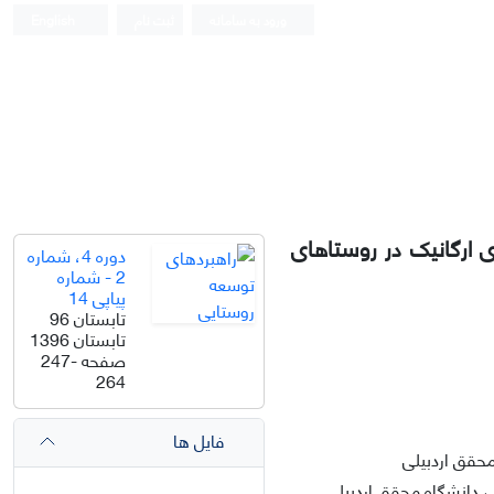
ورود به سامانه
ثبت نام
English
زی ارگانیک در روستاهای
دوره 4، شماره
2 - شماره
پیاپی 14
تابستان 96
تابستان 1396
صفحه
247-
264
فایل ها
محقق اردبیلی
، دانشگاه محقق اردبیلی