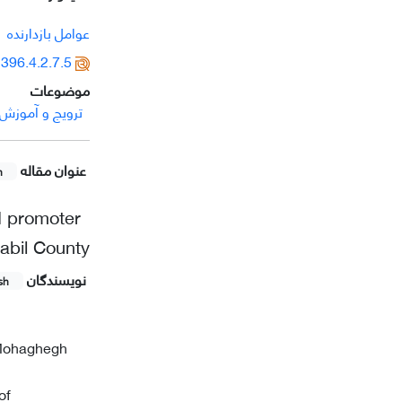
عوامل بازدارنده
396.4.2.7.5
موضوعات
ترویج و آموزش
عنوان مقاله
h
d promoter
dabil County
نویسندگان
sh
f Mohaghegh
of