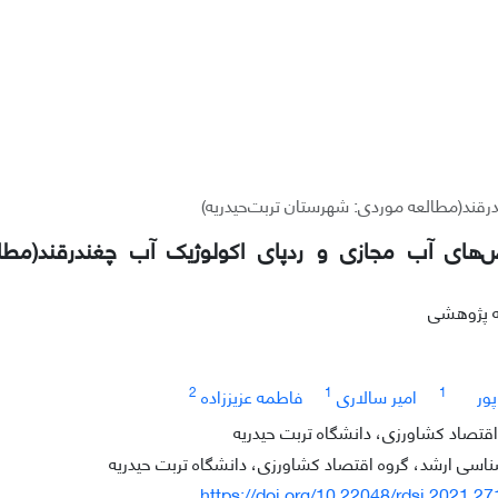
قند(مطالعه موردی: شهرستان تربت‌حیدریه)
های آب مجازی و ردپای اکولوژیک آب چغندرقند(مطا
له پژوهشی
2
1
1
ور
امیر سالاری
فاطمه عزیززاده
اقتصاد کشاورزی، دانشگاه تربت حیدریه
سی ارشد، گروه اقتصاد کشاورزی، دانشگاه تربت حیدریه
https://doi.org/10.22048/rdsj.2021.2