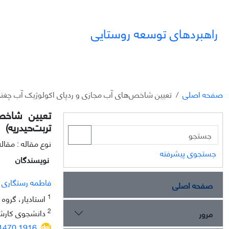
راهبردهای توسعه روستایی
صفحه اصلی
تعیین شاخص‌های آب مجازی و ردپای اکولوژیک آب چغندر
تعیین شاخص‌
تربت‌حیدریه)
نوع مقاله : مقا
جستجوی پیشرفته
نویسندگان
فاطمه رستگاری پ
صفحه اصلی
1
استادیار، گروه 
2
دانشجوی کارشنا
مرور
71470.1916