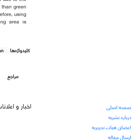
t than green
refore, using
ing area is
کلیدواژه‌ها
ish
مراجع
اخبار و اعلانا
صفحه اصلی
درباره نشریه
اعضای هیات تحریریه
ارسال مقاله