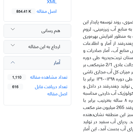
XML
اصل مقاله
854.41 K
ی، روند توسعه پایدار این
 منابع آب زیرزمینی، لزوم
هم رسانی
به منظور افزایش بهره‌وری
درقند از آمار و اطلاعات
ارجاع به این مقاله
منابع آب، آمار صادرات و
ستان تربت‌حیدریه طی دوره
آمار
زمانی سال‌های ۱۳۹۸-۱۳۹۰ استفاده گردید. نتایج نشان داد میزان آب مجازی چغندرقند در حالت عادی 2/1 مترمکعب بر
 و بطور پیوسته بر میزان کل آب مجازی ناشی
تعداد مشاهده مقاله
1,110
از صادرات طی سال‌های مورد مطالعه افزوده می‌شود. نرخ افزایش سالانه آب مجازی طی دوره ۱۳۹۸-۱۳۹۰ برابر با
استفاده شده برای تولید چغندرقند در داخل و
تعداد دریافت فایل
616
اکولوژیک آب خارجی محاسبه
اصل مقاله
گردید. نرخ رشدهای سالانه رد پای اکولوژیک آب داخلی، خارجی و کل طی این دوره ۸ ساله به‌ترتیب برابر با
۲۵/172938، ۳۸/۱۴۹۸۸۵ و ۵/322823 مترمکعب بدست آمد. ردپای آب سبز در تولید چغندرقند 265 میلیون متر مکعب
ای آب سبز این منطقه نشان‌دهنده
. ردپای آب سفید در تولید
میلیون مترمکعب در سال معادل 52 درصد کل ردپای آب بدست آمد، این آمار