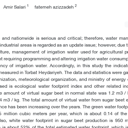
1
2
Amir Salari
fatemeh azizzadeh
 and nationwide is serious and critical; therefore, water m
d industrial areas is regarded as an update issue; however, du
lture, management of irrigation water used for agricultural 
requiring programming and altering irrigation water consump
cy of irrigation water. Accordingly, in this study the indicato
 measured in Torbat Heydariyeh. The data and statistics were g
anization, meteorological organization, and ministry of energy
ed is ecological water footprint index and other related in
e amount of virtual sugar beet in normal state was 1.2 m3 /
 m3 / kg. The total amount of virtual water from sugar beet 
ce has been increasing over the years. The green water footpr
5 million cubic meters per year, which is about 0.14 of the
Also, white water footprint in sugar beet production is 950 m
 is about 52% of the total estimated water footprint, which i