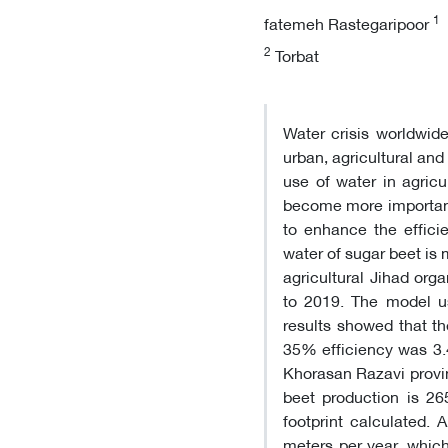
1
fatemeh Rastegaripoor
2
Torbat
Water crisis worldwide
urban, agricultural an
use of water in agricu
become more important 
to enhance the efficien
water of sugar beet is
agricultural Jihad org
to 2019. The model us
results showed that th
35% efficiency was 3.4
Khorasan Razavi provin
beet production is 26
footprint calculated. 
meters per year, which