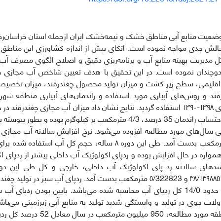
وضعیت منابع آبی مناطق خشک و نیمه‌خشک ایران ازجمله استان خراسان‌رضو
چالش جدی مواجه نموده است. اتکای بیش از اندازه کشاورزی این مناطق به
ل مدیریت بهینه منابع آب و برنامه‌ریزی دقیق و اصلاح الگوی مصرف آب 
 دوچندان نموده است. در این تحقیق با هدف تعیین شاخص آب مجازی چغن
قلیمی، سطح زیر کشت و میزان تولید محصول چغندرقند، میزان تخصیص 
قند و روش‌های آبیاری مورد استفاده و راندمان‌های آبیاری منطقه شهر
کیلوگرم و با احتساب راندمان 35 درصد، 4/3 مترمکعب بر کیلوگرم بوده
۴۴/۱۳۵۶۹۲ مترمکعب بدست آمد. طی این دوره ۸ ساله، حجم کل آب 
مواره در حال افزایش بوده و ردپای اکولوژیک آب داخلی بیشتر از ردپای 
در سال یعنی حدود 14/0 کل ردپای آب محاسبه شده می‌باشد. پایین بودن ردپ
لات جوی در تولید و وابستگی شدید تولید به منابع آبی زیرزمینی می‌باشد
چغندرقند منطقه مورد مطالعه، 950 