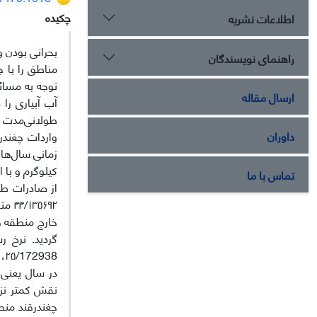
چکیده
اطلاعات نشریه
بحرانی بودن 
راهنمای نویسندگان
مناطق را با 
توجه به مسائ
ارسال مقاله
آب آبیاری را
طولانی‌مدت ا
داوران
واردات چغندر
تماس با ما
خارج منطقه ه
نقش کمتر نزو