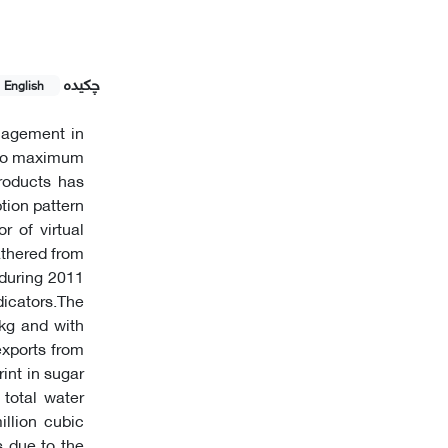
چکیده
English
anagement in
e to maximum
products has
tion pattern
r of virtual
athered from
 during 2011
dicators.The
 kg and with
exports from
int in sugar
 total water
illion cubic
s due to the