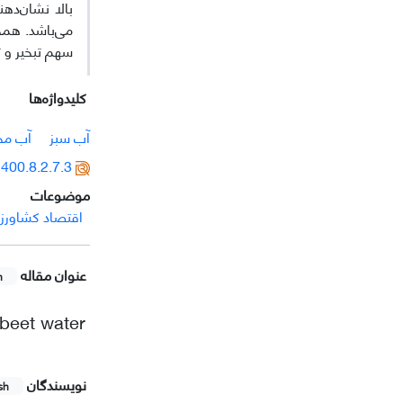
بالا نشان‌دهن
می‌باشد. همچن
سهم تبخیر و ت
کلیدواژه‌ها
آب سبز
آب مج
400.8.2.7.3
موضوعات
اقتصاد کشاورز
عنوان مقاله
h
 beet water
نویسندگان
sh