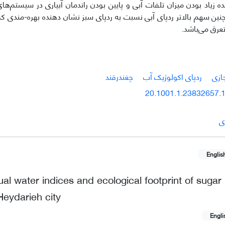
ده زیاد بودن میزان تلفات آبی و پایین بودن راندمان آبیاری در سیستم‌های
ین سهم بالاتر ردپای آبی نسبت به ردپای سبز نشان دهنده بهره-مندی کمتر 
عرق می‌باشد.
ازی
ردپای اکولوژیک آب
چغندر‌قند
20.1001.1.23832657.1
ی
Englis
ual water indices and ecological footprint of sugar
 Heydarieh city
Engli