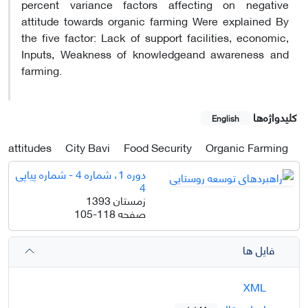
percent variance factors affecting on negative
attitude towards organic farming Were explained By
the five factor: Lack of support facilities, economic,
Inputs, Weakness of knowledgeand awareness and
farming.
کلیدواژه‌ها
English
attitudes
City Bavi
Food Security
Organic Farming
دوره 1، شماره 4 - شماره پیاپی
4
زمستان 1393
صفحه
105-118
فایل ها
XML