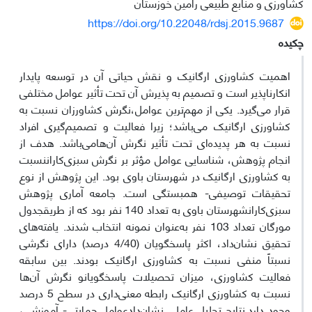
کشاورزی و منابع طبیعی رامین خوزستان
https://doi.org/10.22048/rdsj.2015.9687
چکیده
اهمیت کشاورزی ارگانیک و نقش حیاتی آن در توسعه پایدار
انکارناپذیر است و تصمیم به پذیرش آن تحت تأثیر عوامل مختلفی
قرار می‌گیرد. یکی از مهم‌ترین عوامل،نگرش کشاورزان نسبت به
کشاورزی ارگانیک می‌باشد؛ زیرا فعالیت و تصمیم‌گیری افراد
نسبت به هر پدیده‌ای تحت تأثیر نگرش آن‌هامی‌باشد. هدف از
انجام پژوهش، شناسایی عوامل مؤثر بر نگرش سبزی‌کاراننسبت
به کشاورزی ارگانیک در شهرستان باوی بود. این پژوهش از نوع
تحقیقات توصیفی- همبستگی است. جامعه آماری پژوهش
سبزی‌کارانشهرستان باوی به تعداد 140 نفر بود که از طریقجدول
مورگان تعداد 103 نفر به‌عنوان نمونه انتخاب شدند. یافته‌های
تحقیق نشان‌داد، اکثر پاسخگویان (4/40 درصد) دارای نگرشی
نسبتاً منفی نسبت به کشاورزی ارگانیک بودند. بین سابقه
فعالیت کشاورزی، میزان تحصیلات پاسخگویانو نگرش آن‌ها
نسبت به کشاورزی ارگانیک رابطه معنی‌داری در سطح 5 درصد
وجود دارد.نتایج تحلیل عاملی نشان‌دادعوامل حمایتی- آموزشی،