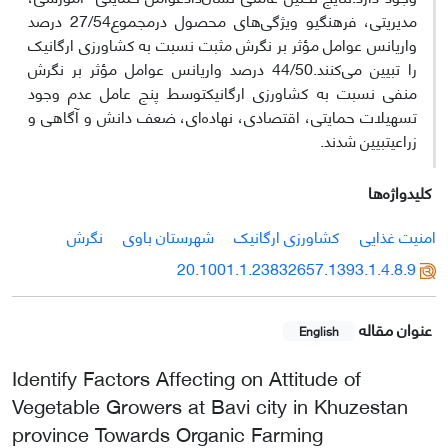
مدیریتی، فرهنگیو ویژگی‌های محصول درمجموع27/54 درصد
واریانس عوامل مؤثر بر نگرش مثبت نسبت به کشاورزی ارگانیک
را تبیین می‌کنند.44/50 درصد واریانس عوامل مؤثر بر نگرش
منفی نسبت به کشاورزی ارگانیکتوسط پنج عامل عدم وجود
تسهیلات حمایتی، اقتصادی، نهاده‌ای، ضعف دانش و آگاهی و
زراعیتبیین شدند.
کلیدواژه‌ها
امنیت غذایی
کشاورزی ارگانیک
شهرستان باوی
نگرش
20.1001.1.23832657.1393.1.4.8.9
عنوان مقاله
English
Identify Factors Affecting on Attitude of
Vegetable Growers at Bavi city in Khuzestan
province Towards Organic Farming