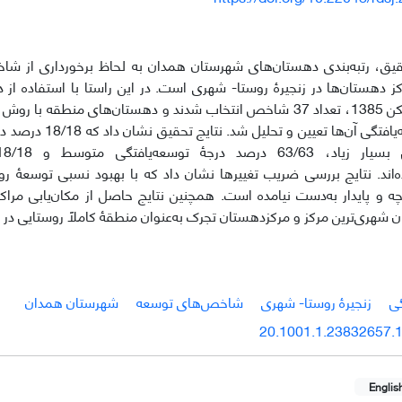
یق، رتبه‌بندی دهستان‌های شهرستان همدان به لحاظ برخورداری از ش
اکز دهستان‌ها در زنجیرۀ روستا- شهری است. در این راستا با استفاده ا
نفوس و مسکن 1385، تعداد 37 شاخص انتخاب شدند و دهستان‌های منطقه 
و درجۀ توسعه‌یافتگی آن‌ها
ه‌اند. نتایج بررسی ضریب تغییرها نشان داد که با بهبود نسبی توسعۀ 
رچه و پایدار به‌دست نیامده است. همچنین نتایج حاصل از مکان‌یابی مراک
ان شهری‌ترین مرکز و مرکزدهستان تجرک به‌عنوان منطقۀ کاملاً روستایی در زنج
گی
زنجیرۀ روستا- شهری
شاخص‌های توسعه
شهرستان همدان
20.1001.1.23832657.1
Englis