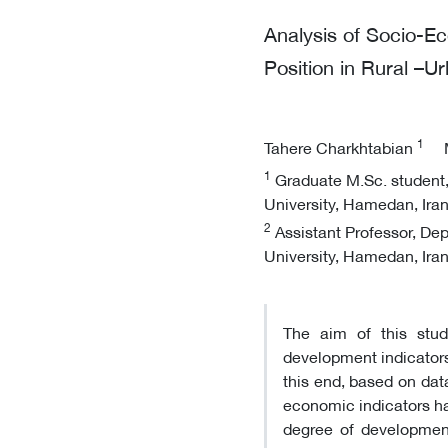
Analysis of Socio-E
Position in Rural –U
1
Tahere Charkhtabian
1
Graduate M.Sc. student,
University, Hamedan, Ira
2
Assistant Professor, Dep
University, Hamedan, Ira
The aim of this stud
development indicators 
this end, based on dat
economic indicators ha
degree of development