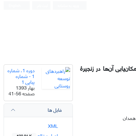
ورود به سامانه
ثبت نام
English
یابی آن‌ها در زنجیرۀ
دوره 1، شماره
1 - شماره
پیاپی 1
بهار 1393
صفحه
41-56
فایل ها
 همدان
XML
اصل مقاله
539.81 K