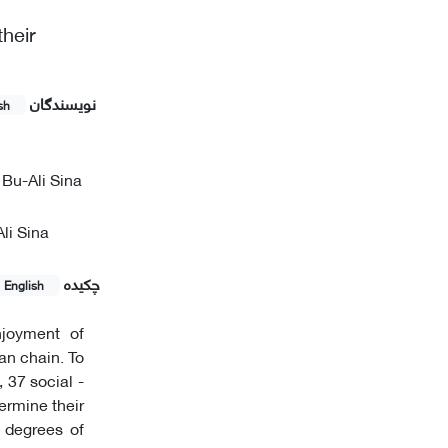
heir
نویسندگان
sh
 Bu-Ali Sina
li Sina
چکیده
English
njoyment of
an chain. To
 37 social -
ermine their
f degrees of