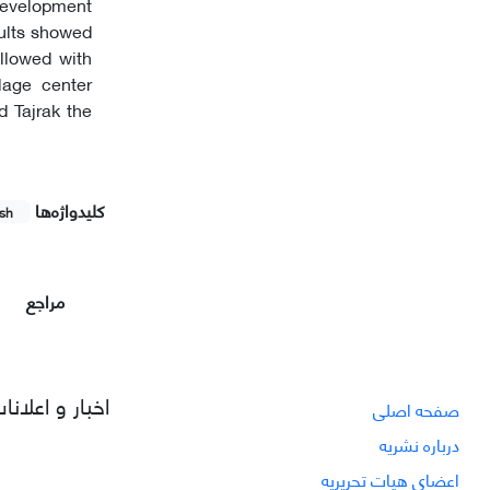
development
sults showed
llowed with
lage center
d Tajrak the
کلیدواژه‌ها
ish
مراجع
اخبار و اعلانا
صفحه اصلی
درباره نشریه
اعضای هیات تحریریه