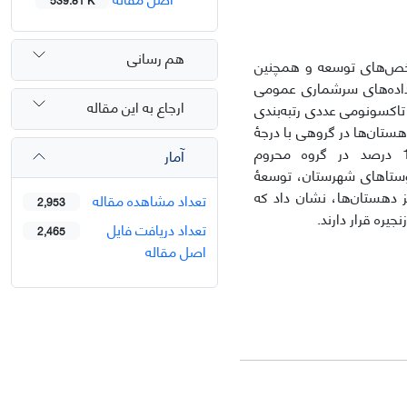
هم رسانی
اخص‌های توسعه و همچنین
ز داده‌های سرشماری عمومی
ارجاع به این مقاله
با روش تاکسونومی عددی رتبه‌بندی
 تعیین و تحلیل شد. نتایج تحقیق نشان داد که 18/18 درصد دهستان‌ها در گروهی با درجۀ
توسعه‌یافتگی بسیار زیاد، 63/63 درصد درجۀ توسعه‌یافتگی متوسط و 18/18 درصد در گروه محروم
آمار
روستاهای شهرستان، توسعۀ
ز دهستان‌ها، نشان داد که
تعداد مشاهده مقاله
2,953
یره قرار دارند.
تعداد دریافت فایل
2,465
اصل مقاله