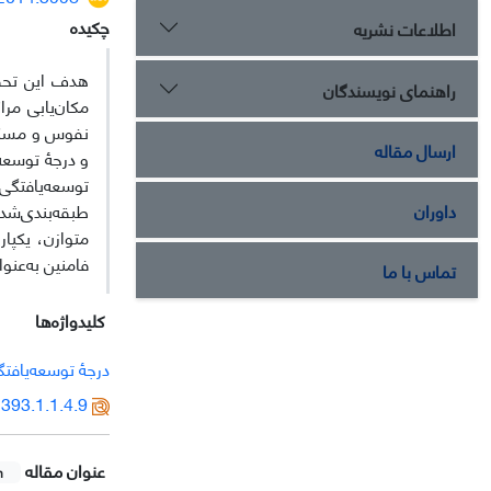
چکیده
اطلاعات نشریه
هدف این تحق
راهنمای نویسندگان
مکان‌یابی مر
ارسال مقاله
داوران
طبقه‌بندی‌شد
متوازن، یکپا
فامنین به‌عنو
تماس با ما
کلیدواژه‌ها
درجۀ توسعه‌یافت
393.1.1.4.9
عنوان مقاله
h