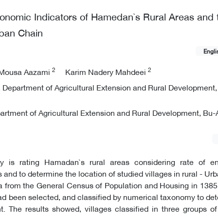
conomic Indicators of Hamedan`s Rural Areas and t
rban Chain
Engli
2
2
Mousa Aazami
Karim Nadery Mahdeei
 Department of Agricultural Extension and Rural Development,
n
artment of Agricultural Extension and Rural Development, Bu-A
n
y is rating Hamadan`s rural areas considering rate of e
and to determine the location of studied villages in rural - Urb
a from the General Census of Population and Housing in 1385,
d been selected, and classified by numerical taxonomy to det
. The results showed, villages classified in three groups o