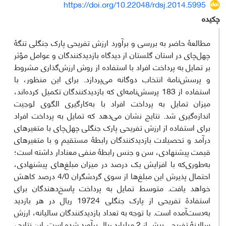
https://doi.org/10.22048/rdsj.2014.5995
چکیده
مطالعۀ حاضر به بررسی و برآورد ارزش تفریحی پارک جنگلی تنگۀ
چهل‌چای در استان گلستان از دیدگاه بازدیدکنندگان و عوامل مؤثر
بر تمایل به پرداخت افراد با استفاده از روش ارزش‌گذاری مشروط
و پرسش‌نامة انتخاب دوگانه می‌پردازد. برای این منظور، با
استفاده از 183 پرسش‌نامه‌ای که بازدیدکنندگان تکمیل کرده‌اند،
میزان تمایل به پرداخت افراد با به‌کارگیری الگوی لوجیت
اندازه‌گیری شد. نتایج نشان می‌دهد که تمایل به پرداخت افراد
برای استفاده از ارزش تفریحی پارک جنگلی چهل‌چای با متغیرهای
درآمد و تحصیلات بازدیدکنندگان رابطۀ مستقیم و با متغیرهای
قیمت پیشنهادی، سن و جنس رابطۀ منفی معنادار داشته است؛
به‌طوری‌که با افزایش یک درصد در میزان مبلغ‌های پیشنهادی،
احتمال پذیرش این مبلغ‌ها از سوی گردشگران 4/0 درصد کاهش
خواهد یافت. متوسط تمایل به پرداخت پاسخ‌دهندگان برای
استفادۀ تفریحی از پارک جنگلی 19724 ریال در هر بازدید
به‌دست‌آمده است. با توجه به تعداد بازدید‌کنندگان سالیانه، ارزش
سالانۀ تفریحی بیش از 2 میلیارد ریال برآورد شده است. این نتایج،