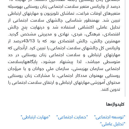
درصد از واریانس متغیر سلامت اجتماعی زنان روستایی به­و­سیله
متغیرهای اوقات فراغت، تماشای تلویزیون و مهارت­های ارتباطی
تبیین شد. به­منظور شناسایی چالش­های سلامت اجتماعی از
تحلیل عاملی اکتشافی استفاده شد و درنهایت پنج چالش
اقتصادی، فرهنگی، فردی، نهادی و مدیریتی مشخص گردید.
مهم­ترین چالش، چالش اقتصادی بود که با 43/13درصد از
واریانس کل چالش­های سلامت اجتماعی را تبیین کرد. ازآن­جایی که
مهارت­های ارتباطی و سلامت اجتماعی زنان روستایی در حد
متوسطی می­باشد، لذا پیشنهاد می­شود، پایگاه­های­سلامت
اجتماعی سازمان بهزیستی، سازمان ﻣﻠﻲ ﺟﻮﺍﻧﺎﻥ و یا مروّجان
روستایی به­عنوان مددکار اجتماعی، با مشارکت زنان روستایی
محتوای آموزشی مهارت­های ارتباطی و ارتقای سلامت اجتماعی را
تدوین کنند.
کلیدواژه‌ها
"توسعه اجتماعی"
"حمایت اجتماعی"
"مهارت ارتباطی"
"تحلیل عاملی"