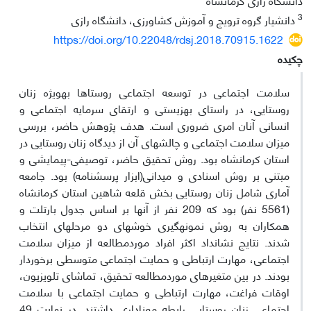
3
دانشیار گروه ترویج و آموزش کشاورزی، دانشگاه رازی
https://doi.org/10.22048/rdsj.2018.70915.1622
چکیده
سلامت اجتماعی در توسعه­ اجتماعی روستاها به­ویژه زنان
روستایی، در راستای بهزیستی و ارتقای سرمایه اجتماعی و
انسانی آنان امری ضروری است. هدف پژوهش حاضر، بررسی
میزان سلامت اجتماعی و چالش­های آن از دیدگاه زنان روستایی در
استان کرمانشاه بود. روش تحقیق حاضر، توصیفی-پیمایشی و
مبتنی بر روش اسنادی و میدانی(ابزار پرسشنامه) بود. جامعه
آماری شامل زنان روستایی بخش قلعه شاهین استان کرمانشاه
(5561 نفر) بود که 209 نفر از آن­ها بر اساس جدول بارتلت و
همکاران به روش نمونه­گیری خوشه­ای دو مرحله­ای انتخاب
شدند. نتایج نشان­داد اکثر افراد موردمطالعه از میزان سلامت
اجتماعی، مهارت ارتباطی و حمایت اجتماعی متوسطی برخوردار
بودند. در بین متغیرهای موردمطالعه­ تحقیق، تماشای تلویزیون،
اوقات فراغت، مهارت ارتباطی و حمایت اجتماعی با سلامت
اجتماعی زنان روستایی رابطه معناداری داشتند. در نهایت 49