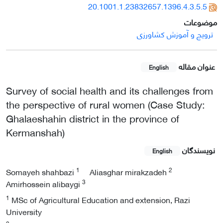
20.1001.1.23832657.1396.4.3.5.5
موضوعات
ترویج و آموزش کشاورزی
عنوان مقاله
English
Survey of social health and its challenges from
the perspective of rural women (Case Study:
Ghalaeshahin district in the province of
Kermanshah)
نویسندگان
English
1
2
Somayeh shahbazi
Aliasghar mirakzadeh
3
Amirhossein alibaygi
1
MSc of Agricultural Education and extension, Razi
University