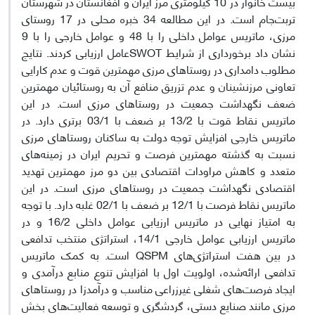
بیست خانوار در 10 کیلومتری مرز ایران و افغانستان در شهرستان
تربت‌جام است. در این مطالعه 34 خبره محلی در 17 روستای
مرزی، ماتریس عوامل داخلی را با 48 و عوامل خارجی را با 9
عامل ارزیابی کردند. نتایجSWOT نشان داد برخورداری از شرایط
مطلوب دامداری در روستاهای مرزی مهمترین قوت و عدم کارایی
تعاونی مرزنشینان و عدم تزریق منافع آن به روستائیان مهمترین
ضعف نگهداشت جمعیت در روستاهای مرزی است. در این
ماتریس نقاط قوت با 13/2 بر ضعف با 03/1 برتری دارد. در
ماتریس خارجی افزایش توجه دولت به ساکنان روستاهای مرزی
نسبت به گذشته مهمترین فرصت و تحریم ایران در زمینه‌های
متعدد و کاهش مراودات اقتصادی بین دو مرز مهمترین تهدید
اقتصادی نگهداشت جمعیت در روستاهای مرزی است. در این
ماتریس نقاط فرصت با 12/1 بر ضعف با 02/1 غلبه دارد. با توجه
به امتیاز نهایی در ماتریس ارزیابی عوامل داخلی 16/2 و در
ماتریس ارزیابی عوامل خارجی 14/1، استراتژی منتخب تدافعی
است. به کمک ماتریس QSPM در بین هفت استراتژی‌های
تدافعی ارائه‌شده، اولویت اول با افزایش تنوع منابع درآمدی و
ایجاد فرصت‌های شغلی غیرزراعی مناسب و درآمدزا در روستاهای
مرزی مانند صنایع دستی، گردشگری و توسعه فعالیت‌های بخش