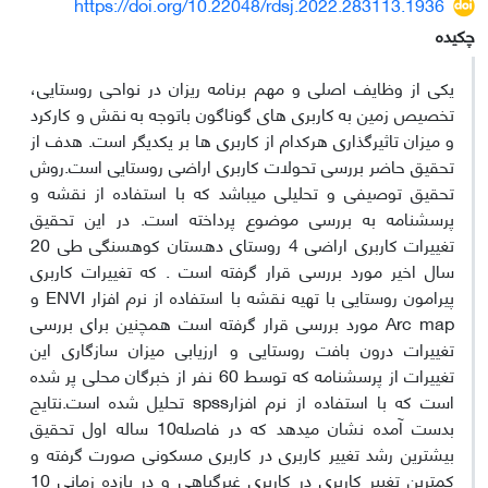
https://doi.org/10.22048/rdsj.2022.283113.1936
چکیده
یکی از وظایف اصلی و مهم برنامه ریزان در نواحی روستایی،
تخصیص زمین به کاربری های گوناگون باتوجه به نقش و کارکرد
و میزان تاثیرگذاری هرکدام از کاربری ها بر یکدیگر است. هدف از
تحقیق حاضر بررسی تحولات کاربری اراضی روستایی است.روش
تحقیق توصیفی و تحلیلی میباشد که با استفاده از نقشه و
پرسشنامه به بررسی موضوع پرداخته است. در این تحقیق
تغییرات کاربری اراضی 4 روستای دهستان کوهسنگی طی 20
سال اخیر مورد بررسی قرار گرفته است . که تغییرات کاربری
پیرامون روستایی با تهیه نقشه با استفاده از نرم افزار ENVI و
Arc map مورد بررسی قرار گرفته است همچنین برای بررسی
تغییرات درون بافت روستایی و ارزیابی میزان سازگاری این
تغییرات از پرسشنامه که توسط 60 نفر از خبرگان محلی پر شده
است که با استفاده از نرم افزارspss تحلیل شده است.نتایج
بدست آمده نشان میدهد که در فاصله10 ساله اول تحقیق
بیشترین رشد تغییر کاربری در کاربری مسکونی صورت گرفته و
کمترین تغییر کاربری در کاربری غیرگیاهی و در بازده زمانی 10