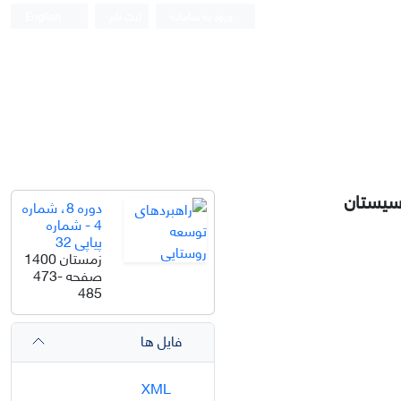
ورود به سامانه
ثبت نام
English
 سیستان
دوره 8، شماره
4 - شماره
پیاپی 32
زمستان 1400
صفحه
473-
485
فایل ها
XML