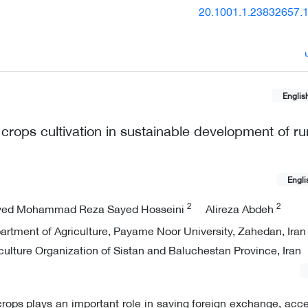
20.1001.1.23832657.1
Englis
 crops cultivation in sustainable development of ru
Engli
2
2
yed Mohammad Reza Sayed Hosseini
Alireza Abdeh
artment of Agriculture, Payame Noor University, Zahedan, Iran
ulture Organization of Sistan and Baluchestan Province, Iran
crops plays an important role in saving foreign exchange, acce