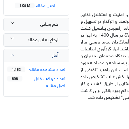
اصل مقاله
1.05 M
، امنیت و استقلال غذایی
تمند و اثرگذار در تسهیل و
هم رسانی
نامه راهبردی پتانسیل کشت
و کار گیاهان دانه روغنی در توسعه پایدار مناطق روستایی حوزه سیستان به روش SWOT در سال 1400 به اجرا در
ارجاع به این مقاله
تابگردان مورد بررسی قرار
د. ابزار گردآوری اطلاعات
آمار
دیدگاه محققان، مدیران و
ز پرسشنامه و مصاحبه مورد
تعداد مشاهده مقاله
ست. این راهبرد تلفیقی از
1,182
ت­ها بخش غالب تشخیص داده
تعداد دریافت فایل
696
وستایی از طریق کشت و کار
اصل مقاله
ت کم بهره بانکی برای کاشت
وغنی" تشخیص داده شد.