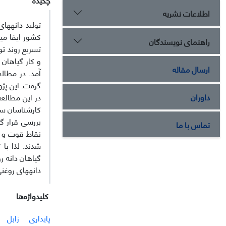
اطلاعات نشریه
تولید دانه­ه
کشور ایفا می­
راهنمای نویسندگان
تسریع روند ت
ارسال مقاله
آمد. در مطال
گرفت. این پژ
داوران
در این مطالع
کارشناسان سا
بررسی قرار گ
تماس با ما
نقاط قوت و ف
شدند. لذا با
گیاهان دانه ر
دانه­های روغ
کلیدواژه‌ها
پایداری
زابل