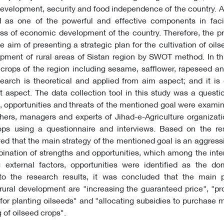
velopment, security and food independence of the country. Al
 as one of the powerful and effective components in facil
ss of economic development of the country. Therefore, the p
 aim of presenting a strategic plan for the cultivation of oils
pment of rural areas of Sistan region by SWOT method. In th
 crops of the region including sesame, safflower, rapeseed a
earch is theoretical and applied from aim aspect; and it is 
t aspect. The data collection tool in this study was a questi
 opportunities and threats of the mentioned goal were exami
hers, managers and experts of Jihad-e-Agriculture organizat
ops using a questionnaire and interviews. Based on the res
ved that the main strategy of the mentioned goal is an aggressi
bination of strengths and opportunities, which among the inter
external factors, opportunities were identified as the dom
to the research results, it was concluded that the main pri
rural development are "increasing the guaranteed price", "pr
s for planting oilseeds" and "allocating subsidies to purchase 
 of oilseed crops".