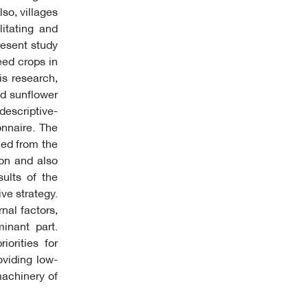
so, villages
itating and
resent study
eed crops in
is research,
nd sunflower
descriptive-
onnaire. The
ned from the
ion and also
ults of the
ve strategy.
nal factors,
inant part.
orities for
oviding low-
machinery of