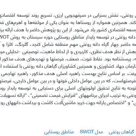
ای روغنی، نقش بسزایی در صرفه­جویی ارزی، تسریع روند توسعه اقتصادی
کند. همچنین همواره از روستاها به عنوان یکی از مولفه‌ها و اهرم‌های قدر
وسعه اقتصادی کشور یاد می‌شود. از این رو پژوهش حاضر با هدف ارائه بر
عه حاضر چهار گیاه دانه روغنی مهم منطقه شامل کنجد، گلرنگ، کلزا و آف
وهش از نظر هدف نظری، کاربردی و از لحاظ ماهیت، توصیفی -تحلیلی می­باش
ه، پرسشنامه بود. نقاط قوت، ضعف، فرصت­ها و تهدیدهای هدف مذکور از 
زمان جهاد کشاورزی و همچنین کشاورزان گیاهان دانه روغنی با استفاده ا
رفت. بر اساس نتایج به­دست راهبرد اصلی هدف مذکور، راهبرد تهاجمی ا
رصت­هاست، که در بین عوامل داخلی قوت­ها و در بین عوامل خارجی، فرص
 توجه به نتایج تحقیق اولویت­های اصلی برای دستیابی به توسعه پایدار ر
وغنی به ترتیب اجرای برنامه­های "افزایش قیمت تضمینی"، "ارائه تسهیلا
نی" و "اختصاص یارانه جهت خرید ماشین‌آلات کاشت و برداشت دانه­های ر
گیاهان روغنی
مدل SWOT
مناطق روستایی