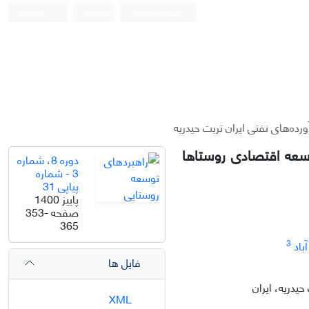
ورود به سامانه
ثبت نام
English
ده‌های نفتی ایران تربت حیدریه
وسعه اقتصادی روستاها
دوره 8، شماره
3 - شماره
پیاپی 31
پاییز 1400
صفحه
353-
365
3
باد
فایل ها
دریه، ایران
XML