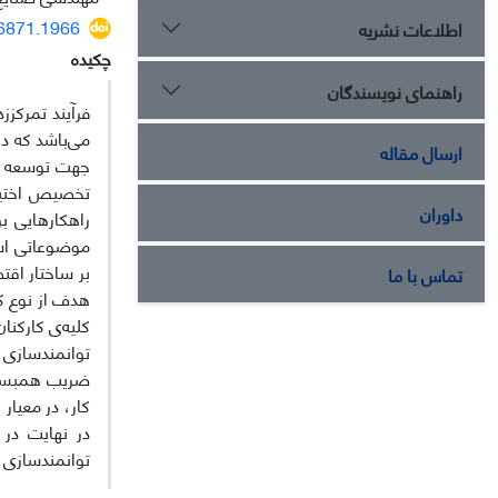
96871.1966
اطلاعات نشریه
چکیده
راهنمای نویسندگان
فرآیند تمرکزز
می‌باشد که در
ارسال مقاله
جهت توسعه سک
تخصیص اختیار
داوران
راهکارهایی ب
موضوعاتی است
تماس با ما
هدف از نوع کا
کلیه‌ی کارکن
ضریب همبستگ
کار، در معیا
در نهایت در
توانمند‌سازی 