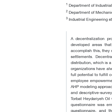
1
Department of Industrial
2
Department of Mechanica
3
Industrial Engineering st
A decentralization p
developed areas that
accomplish this, they 
settlements. Decentra
distribution, which is
organizations have alw
full potential to fulfil
employee empowerment 
AHP modeling approach 
and descriptive-survey
Torbat Heydariyeh Oil
questionnaire was em
questionnaire, and t