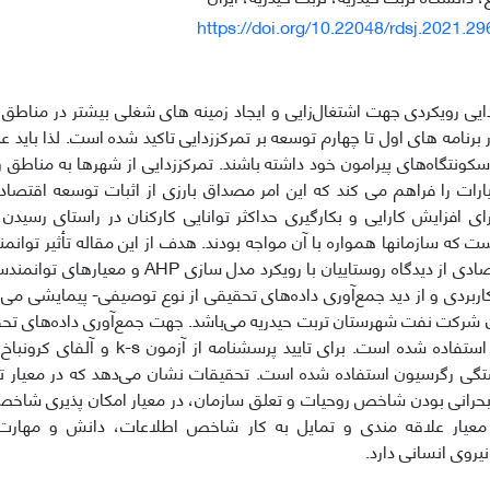
https://doi.org/10.22048/rdsj.2021.2
دایی رویکردی جهت اشتغال‌زایی و ایجاد زمینه های شغلی بیشتر در مناطق
 برنامه های اول تا چهارم توسعه بر تمرکززدایی تاکید شده است. لذا باید
ونتگاه‌های پیرامون خود داشته باشند. تمرکززدایی از شهرها به مناطق 
ات را فراهم می کند که این امر مصداق بارزی از اثبات توسعه اقتص
رای افزایش کارایی و بکارگیری حداکثر توانایی کارکنان در راستای رسیدن
 که سازمانها همواره با آن مواجه بودند. هدف از این مقاله تأثیر توانم
بر ساختار اقتصادی از دیدگاه روستاییان با رویکرد
ربردی و از دید جمع‌آوری داده‌های تحقیقی از نوع توصیفی- پیمایشی می‌
ان شرکت نفت شهرستان تربت حیدریه می‌باشد. جهت جمع‌آوری داده‌های تحقی
توانمند‌سازی استفاده شده است. برای تایید 
ی رگرسیون استفاده شده است. تحقیقات نشان می‌دهد که در معیار 
ر بحرانی بودن شاخص روحیات و تعلق سازمان، در معیار امکان پذیری شاخ
 معیار علاقه مندی و تمایل به کار شاخص اطلاعات، دانش و مهارت ش
نیروی انسانی دارد.