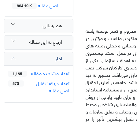
اصل مقاله
864.19 K
هم رسانی
 محروم و کمتر توسعه یافته
 عملکردی مناسب و مؤثری در
ارجاع به این مقاله
روستایی و محلی زمینه های
ادی در عمل است. جستجوی
آمار
 به اهداف سازمانی یکی از
ند‌سازی کارکنان شرکت نفت
تعداد مشاهده مقاله
 مدل سازی AHP و معیارهای توانمندسازی می‌باشد. تحقیق به دید
1,156
باشد. جامعه‌ی آماری تحقیق
تعداد دریافت فایل
570
ق، از پرسشنامه استاندارد
اصل مقاله
پرسشنامه از آزمون k-s و آلفای کرونباخ و برای تایید پایانی از روش
توانمند‌سازی شاخص محیط
ص روحیات و تعلق سازمان و
غل بیشترین تأثیر را در