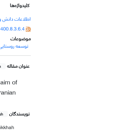
کلیدواژه‌ها
اطلاعات دانش و
400.8.3.6.4
موضوعات
توسعه روستایی
عنوان مقاله
h
 aim of
ranian
نویسندگان
sh
ikkhah