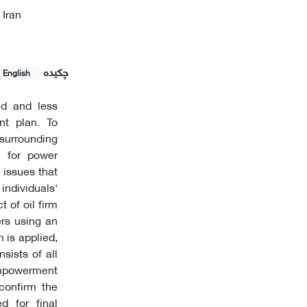
 Iran
چکیده
English
ed and less
nt plan. To
 surrounding
n for power
 issues that
individuals'
t of oil firm
rs using an
 is applied,
sists of all
empowerment
confirm the
d for final