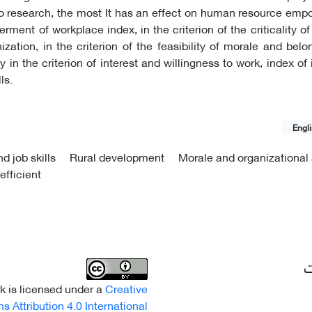
to research, the most It has an effect on human resource em
rment of workplace index, in the criterion of the criticality o
ization, in the criterion of the feasibility of morale and belo
ly in the criterion of interest and willingness to work, index of
ls.
Engl
d job skills
Rural development
Morale and organizational a
efficient
ت
k is licensed under a
Creative
Attribution 4.0 International