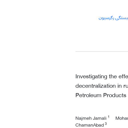
ستگی رگرسیون
Investigating the ef
decentralization in 
Petroleum Products 
1
Najmeh Jamali
Moha
3
ChamanAbad