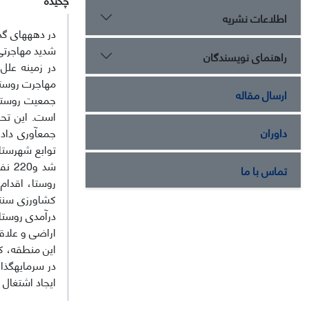
اطلاعات نشریه
در دهه­های گ
شدید مهاجرتی
راهنمای نویسندگان
در زمینه علل
مهاجرت روستا
ارسال مقاله
جمعیت روستای
است. این تحق
داوران
جمع­آوری داد
توابع شهرستا
شد 
تماس با ما
روستا، اقدام
کشاورزی سنت
درآمدی روستا-
اراضی و علاقه
این منطقه، کش
در سرمایه­گذ
ایجاد اشتغال 