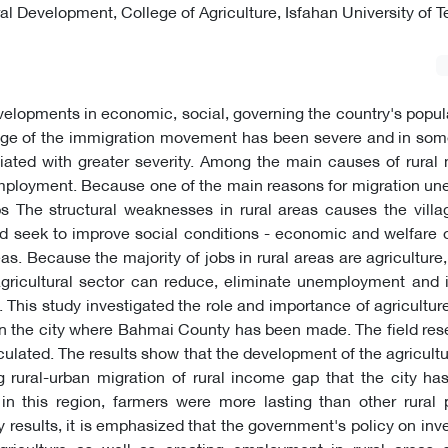
 Development, College of Agriculture, Isfahan University of T
velopments in economic, social, governing the country's popul
e of the immigration movement has been severe and in some
ated with greater severity. Among the main causes of rural 
 employment. Because one of the main reasons for migration 
s The structural weaknesses in rural areas causes the villa
nd seek to improve social conditions - economic and welfare of
as. Because the majority of jobs in rural areas are agriculture
agricultural sector can reduce, eliminate unemployment and 
. This study investigated the role and importance of agriculture 
in the city where Bahmai County has been made. The field re
ulated. The results show that the development of the agricultur
 rural-urban migration of rural income gap that the city ha
 in this region, farmers were more lasting than other rural 
y results, it is emphasized that the government's policy on in
agriculture as well as creating employment in rural areas