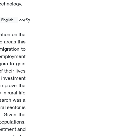
echnology,
چکیده
English
ation on the
 areas this
migration to
unemployment
gers to gain
 their lives
, investment
improve the
in rural life
search was a
al sector is
s. Given the
populations.
vestment and
 seem to be