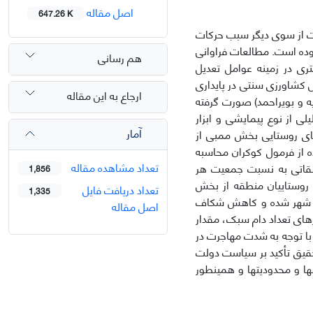
اصل مقاله
647.26 K
یت از سوی دیگر سبب حرکات
وده است. مطالعات فراوانی
هم رسانی
ری در زمینه عوامل تعدیل
کشاورزی سنتی در پایداری
ارجاع به این مقاله
 و بویراحمد) صورت گرفته
 از نوع پیمایشی و ابزار
آمار
ای روستایی بخش ممبی از
ه از فرمول کوکران محاسبه
تعداد مشاهده مقاله
ی طبقاتی به نسبت جمعیت هر
1,856
د روستاییان منطقه از بخش
تعداد دریافت فایل
1,335
ه شهر شده و کاهش شکاف
اصل مقاله
رهای تعداد دام سبک، مقدار
. با توجه به شدت مهاجرت در
تحقیق تأکید بر سیاست دولت
 و محدودیت­ها و همین­طور