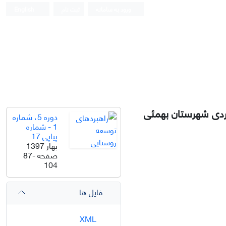
ورود به سامانه
ثبت نام
English
ردی شهرستان بهمئی
دوره 5، شماره
1 - شماره
پیاپی 17
بهار 1397
صفحه
87-
104
فایل ها
XML