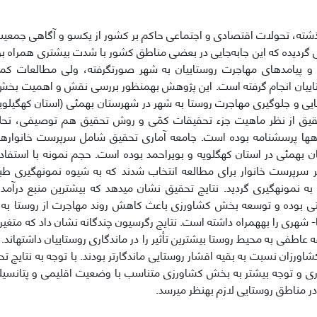
ذشته، تحولات اقتصادی و اجتماعی حاکم بر کشور از یک­سو و آگاهی جمع
 گردیده که این جابه‌جایی در بعضی مناطق کشور با شدت بیشتری همراه ب
 و پیامدهای مهاجرت روستاییان به شهر صورت­گرفته، ولی مطالعات کمت
ییان انجام گرفته است. این پژوهش به­منظور بررسی نقش و اهمیت بخش 
ی و جلوگیری مهاجرت روستا به شهر در شهرستان بهمئی (استان کهگیلویه
یق از نظر ماهیت جزء تحقیقات کمّی و روش تحقیق هم توصیفی، تحلیلی
ه­ها پرسشنامه بوده است. جامعه آماری تحقیق شامل سرپرست خانواره
ن بهمئی در استان کهگلویه و بویراحمد بوده است. حجم نمونه با استفاد
و220 نفر سرپرست خانوار برای مطالعه انتخاب شدند که به شیوه نمونه­گیر
 به نمونه­گیری گردید. نتایج تحقیق نشان می­دهد که بیشترین منبع درآم
ی بوده و توسعه بخش کشاورزی باعث کاهش روند مهاجرت از روستا ب
 شهری را به­همراه داشته است. نتایج رگرسیون چندگانه نشان داد که متغی
 عاطفی به محیط روستا بیشترین تأثیر را در ماندگاری روستاییان داشته­اند
اورزان نسبت به بقیه اقشار روستایی ماندگارتر بودند. با توجه به نتایج 
اری و توجه بیشتر به بخش کشاورزی متناسب با وضعیت اقلیمی و پتانسیل­ها
در مناطق روستایی لازم به­نظر می­رسد.