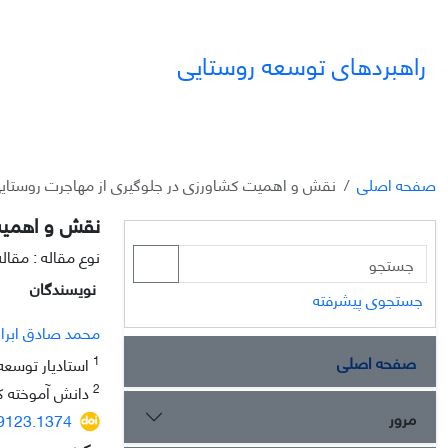
راهبردهای توسعه روستایی
صفحه اصلی
نقش و اهمیت کشاورزی در جلوگیری از مهاجرت روستای
نقش و اهمیت
نوع مقاله : مقا
نویسندگان
جستجوی پیشرفته
محمد صادق ابرا
صفحه اصلی
1
استادیار توسعه
2
دانش آموخته ک
مرور
29123.1374
چکیده