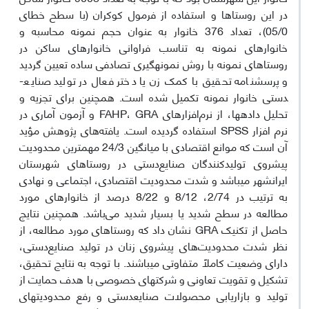
در این روستاها و استفاده از فرمول کوکران (با سطح خطای
05/0)، تعداد 376 خانوار به عنوان حجم نمونه محاسبه و
خانوارهای نمونه به تناسب فراوانی خانوارهای ساکن در
روستاهای نمونه با روش نمونه­گیری تصادفی ساده تعیین گردید
و پرسشنامه تحقیق با کمک زن یا دختر فعال در تولید صنایع­
دستی خانوار نمونه تکمیل شده‌ است. همچنین برای تجزیه و
تحلیل داده­ها، از نرم‌افزارهای FAHP، GRA و آزمون آماری در
نرم افزار SPSS استفاده گردیده است. یافته‌های پژوهش مؤید
آن است که موانع اقتصادی با میانگین 24/3 مهم­ترین محدودیت‌
پیش­روی تولیدکنندگان صنایع‌دستی در روستاهای شهرستان
ایرانشهر می­باشد و شدت محدودیت اقتصادی، اجتماعی و نهادی
به ترتیب در 2/74، 8/12 و 8/22 درصد از خانوارهای مورد
مطالعه در سطح شدید یا بسیار شدید می‌باشد. همچنین نتایج
حاصل از تکنیک GRA نشان داد که روستاهای مورد مطالعه، از
نظر شدت محدودیت‌های پیش­روی زنان در تولید صنایع‌دستی،
دارای وضعیت کاملاً متفاوتی می­باشند. با توجه به نتایج تحقیق،
تشکیل و تقویت تعاونی و شرکت­های خصوصی با هدف حمایت از
تولید و بازاریابی محصولات صنایع­دستی و رفع محدودیت­های