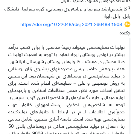
3
کارشناس‌ارشد جغرافیا و برنامه‌ریزی روستایی، گروه جغرافیا، دانشگاه
زابل، زابل، ایران
https://doi.org/10.22048/rdsj.2021.266488.1908
چکیده
تولیدات صنایع­دستی می­تواند زمینۀ مناسبی را برای کسب درآمد
بیشتر در نواحی روستایی ایجاد نماید. با توجه به اهمیت تولیدات
صنایع­دستی در معیشت خانوارهای روستایی شهرستان ایرانشهر،
هدف پژوهش حاضر بررسی محدودیت­های پیش­روی زنان روستایی
در تولید صنایع‌دستی در روستاهای این شهرستان بود. این تحقیق
به روش توصیفی و علی – مقایسه‌ای انجام شده است. برای
تحقق اهداف مورد نظر، ضمن مطالعات اسنادی و بازدیدهای
اولیه میدانی، طیف گسترده‌ای از شاخص­ها تعیین گردید. سپس با
توجه به شاخص‌های تحقیق، پرسشنامه­های خانوار جهت
جمع‌آوری اطلاعات لازم در ارتباط با خانوارهای تولیدکننده
صنایع‌دستی تهیه شده است. جامعه آماری تحقیق، شامل تمامی
زنان فعال در تولید صنایع‌دستی ساکن در روستاهای بالای 50
خانوار این شهرستان بود که با توجه به تعداد 9008 خانوار ساکن