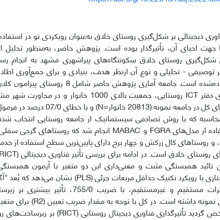
اوری دیجیتالی بر شکل‌گیری روستای خلاق به‌عنوان رویکردی نو در استفاده
جهت احیای آن، تأثیرگذار بوده است. پژوهش حاضر، به‌منظور تحلیل اثر
 شکل‌گیری روستای خلاق سکونتگاه‌های پیراشهری مشهد به انجام ر
وصیفی - تحلیلی و نوع آن ازنظر هدف، بنیادی و برای جمع‌آوری اطلاع
است که دارای دفتر ICT روستایی، جمعیت بالای 1000 خانوا
تعداد خانوارهای کل در جامعه نمونه (813
ار محاسبه که با روش تصادفی سیستماتیک از جامعه روستایی انتخاب شدن
اصلی با استفاده از مدل‌های FGRA و MABAC انجام شد که روس
تائید همبستگی مثبت و معنی‌داری این دو متغیر با آزمون همبستگی 
نظر گرفتن اثرات مستقیم و غیرمستقیم، با ضریب 
سکونتگاه‌های نمونه داشته است. 
(969/0) مشخص گردید تأثیرگذاری فناوری دیجی