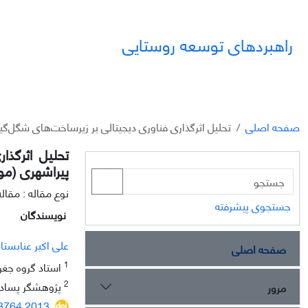
راهبردهای توسعه روستایی
صفحه اصلی
تحلیل اثرگذاری فناوری دیجیتالی بر زیرساخت‌های شگل‌گ
تحلیل اثرگذا
پیراشهری (مو
نوع مقاله : مقا
جستجوی پیشرفته
نویسندگان
علی اکبر عنابستا
صفحه اصلی
1
استاد گروه جغر
2
پژوهشگر پسادکت
مرور
38764.2013