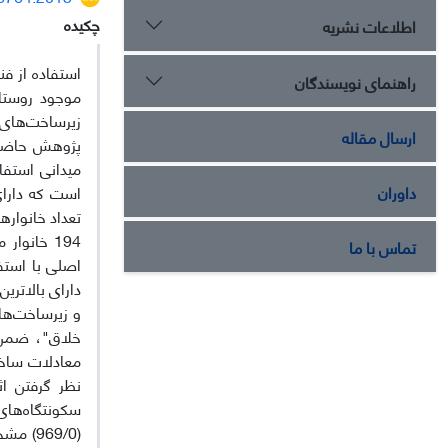
چکیده
اطلاعات نشریه
استفاده از فن
راهنمای نویسندگان
موجود روستا 
زیرساخت‌های
ارسال مقاله
پژوهش حاضر ت
داوران
194 خانو
تماس با ما
خلاق"، ضمن 