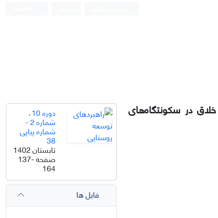
ورود به سامانه
ثبت نام
English
خلاق در سکونتگاه‌های
دوره 10،
شماره 2 -
شماره پیاپی
38
تابستان 1402
صفحه
137-
164
فایل ها