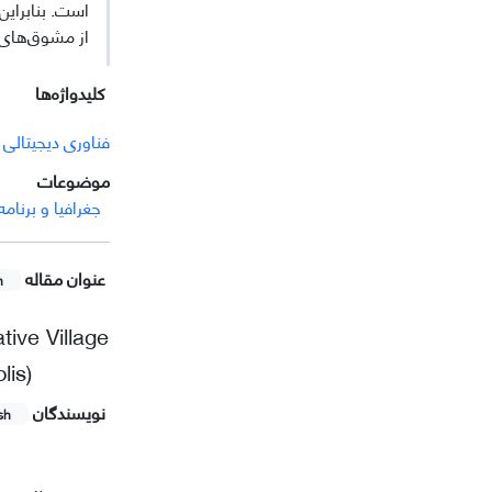
است. بنابرای
از مشوق‌های 
کلیدواژه‌ها
فناوری دیجیتالی
موضوعات
جغرافیا و برنام
عنوان مقاله
h
tive Village
lis)
نویسندگان
sh