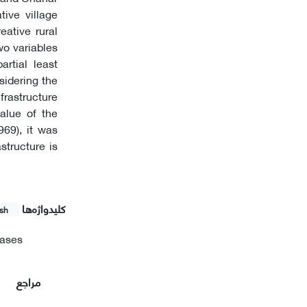
tive village
eative rural
wo variables
artial least
sidering the
nfrastructure
value of the
969), it was
structure is
کلیدواژه‌ها
ish
ases
مراجع