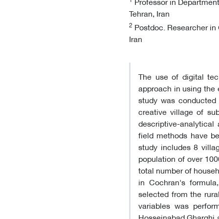
Professor in Department
Tehran, Iran
2
Postdoc. Researcher in 
Iran
The use of digital te
approach in using the e
study was conducted t
creative village of s
descriptive-analytica
field methods have bee
study includes 8 vill
population of over 100
total number of house
in Cochran's formula
selected from the rur
variables was perfor
Hosseinabad Gharghi a