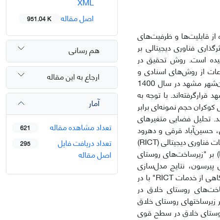
XML
اصل مقاله
951.04 K
 از قابلیت‌ها و ظرفیت‌های
گذاری فناوری دیجیتالی بر
هم رسانی
سیده است. روش تحقیق در
ات از روش‌های‌ اسنادی و
ارجاع به این مقاله
میدانی استفاده‌شده است. جامعه آماری پژوهش حاضر شامل 8 روستای پیرامون کلان‌شهر مشهد در سال 1400
ر و در مجاورت شهر مشهد قرارگرفته‌اند. با توجه به
آمار
20 خانوار=N) و با خطای 07/0 درصد در فرمول کوکران حجم نمونه‌ای برابر
د. تحلیل فضایی متغیرهای
تعداد مشاهده مقاله
621
تاهای گرجی سفلی، حسین‌آباد قرقی و دهرود
دارای بالاترین، و روستاهای کال زرکش و چهار برج دارای پایین‌ترین سطح استفاده از خدمات فناوری دیجیتالی (RICT)
تعداد دریافت فایل
295
و زیرساخت‌های روستای خلاق است. در ادامه برای بررسی تأثیر فناوری دیجیتالی (RICT) بر "زیرساخت‌های روستای
اصل مقاله
پیرسون، نتایج مدل‌سازی
معادلات ساختاری با رویکرد تکنیک حداقل مربعات جزئی (PLS) نشان می‌دهد که بُعد "آگاهی از خدمات RICT" با در
755/0، تأثیر بیشتری بر زیرساخت‌های روستای خلاق در
در کل با توجه به مقدار ضریب تعیین (R2) برای متغیر زیرساختهای روستای خلاق
تال روستایی (RICT) بر زیرساخت‌های روستای خلاق در سطح قوی