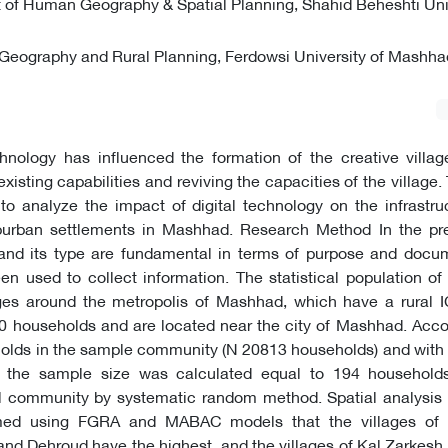
 of Human Geography & Spatial Planning, Shahid Beheshti Univ
Geography and Rural Planning, Ferdowsi University of Mashh
chnology has influenced the formation of the creative villa
xisting capabilities and reviving the capacities of the village.
o analyze the impact of digital technology on the infrastru
uburban settlements in Mashhad. Research Method In the pre
l and its type are fundamental in terms of purpose and docu
n used to collect information. The statistical population of
ages around the metropolis of Mashhad, which have a rural I
0 households and are located near the city of Mashhad. Acco
holds in the sample community (N 20813 households) and with
, the sample size was calculated equal to 194 household
al community by systematic random method. Spatial analysis 
med using FGRA and MABAC models that the villages of G
nd Dehroud have the highest, and the villages of Kal Zarkes