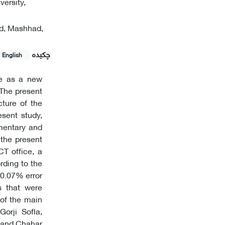
ersity,
ad, Mashhad,
چکیده
English
ge as a new
 The present
cture of the
sent study,
mentary and
 the present
CT office, a
rding to the
 0.07% error
s that were
of the main
orji Sofla,
h and Chahar